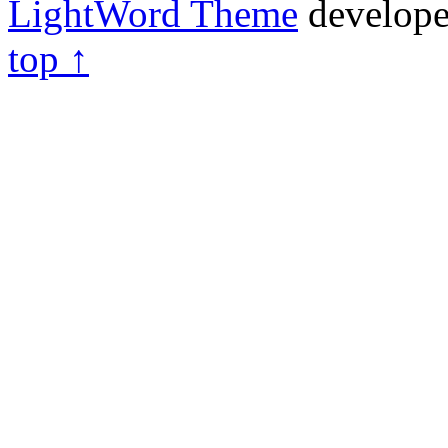
LightWord Theme
develop
top ↑