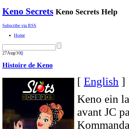
Keno Secrets
Keno Secrets Help
Subscribe via RSS
Home
27
Aug/10
0
Histoire de Keno
[
English
]
Keno ein l
avant JC pa
Kommandan