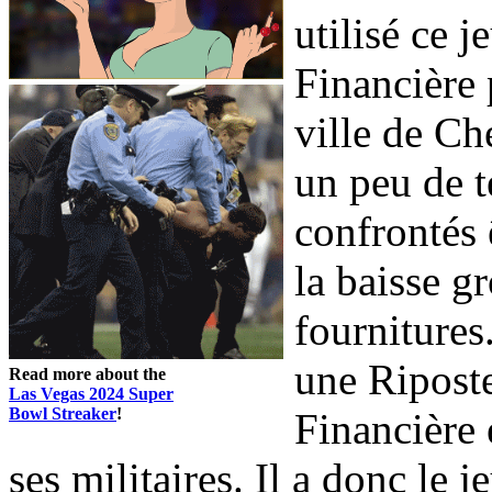
utilisé ce 
Financière 
ville de Ch
un peu de t
confrontés 
la baisse g
fourniture
une Riposte
Read more about the
Las Vegas 2024 Super
Bowl Streaker
!
Financière 
ses militaires. Il a donc le