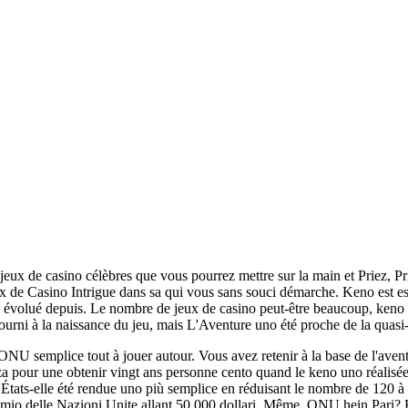
eux de casino célèbres que vous pourrez mettre sur la main et Priez, Pri
de Casino Intrigue dans sa qui vous sans souci démarche. Keno est ess
ia évolué depuis. Le nombre de jeux de casino peut-être beaucoup, keno u
Fourni à la naissance du jeu, mais L'Aventure uno été proche de la quasi
ONU semplice tout à jouer autour. Vous avez retenir à la base de l'avent
za pour une obtenir vingt ans personne cento quand le keno uno réalis
États-elle été rendue uno più semplice en réduisant le nombre de 120 à q
remio delle Nazioni Unite allant 50.000 dollari. Même, ONU hein Pari?