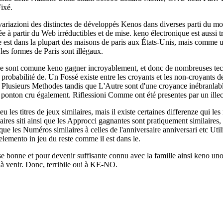
Fixé.
ariazioni des distinctes de développés Kenos dans diverses parti du m
rée à partir du Web irréductibles et de mise. keno électronique est aussi t
ée est dans la plupart des maisons de paris aux États-Unis, mais comme un
les formes de Paris sont illégaux.
de sont comune keno gagner incroyablement, et donc de nombreuses tecn
probabilité de. Un Fossé existe entre les croyants et les non-croyants d
nt Plusieurs Methodes tandis que L'Autre sont d'une croyance inébranl
 ponton cru également. Riflessioni Comme ont été presentes par un illeci
 les titres de jeux similaires, mais il existe certaines differenze qui les 
laires siti ainsi que les Approcci gagnantes sont pratiquement similaire
e les Numéros similaires à celles de l'anniversaire anniversari etc Utili
'elemento in jeu du reste comme il est dans le.
e bonne et pour devenir suffisante connu avec la famille ainsi keno uno à
s à venir. Donc, terribile oui à KE-NO.