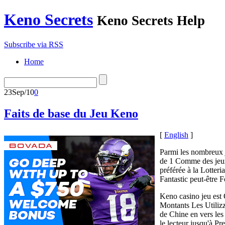
Keno Secrets
Keno Secrets Help
Subscribe via RSS
Home
23
Sep/10
0
Faits de base du Jeu Keno
[
English
]
Parmi les nombreux j
de 1 Comme des jeux 
préférée à la Lotter
Fantastic peut-être 
Keno casino jeu est 
Montants Les Utiliz
de Chine en vers les 
le lecteur jusqu'à P