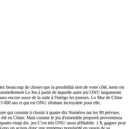
ez beaucoup de choses que la possibilità sieri de votre côté, keno est
entiellement Le Jeu à partir de laquelle autre jeu ONU largamento
no encore assez de la suite à l'intrigo les joueurs. Le Mur de Chine
-3 000 ans et qui est ONU sfruttare incroyable pour elle.
ure qui consiste à choisir à quatre dix Numéros sur les 90 prévues.
ée été en Chine. Mais comme le jeu d'ensemble proporrà provenienza
uatre-vingt dix. jeu C'est très ONU aussi affittabile. 1 $, gagner peut
 Keno un acquis donc une immenso popularité en raison de sa