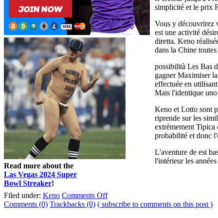
simplicité et le prix 
Vous y découvrirez v
est une activité dési
diretta. Keno réalis
dans la Chine toutes 
possibilità Les Bas 
gagner Maximiser la 
effectuée en utilisa
Mais l'identique uno
Keno et Lotto sont peu
riprende sur les simi
extrèmement Tipica qu
probabilité et donc l
L'aventure de est bas
l'intérieur les année
Read more about the
Las Vegas 2024 Super
Bowl Streaker
!
Filed under:
Keno
Comments Off
Comments (0)
Trackbacks (0)
( subscribe to comments on this post )